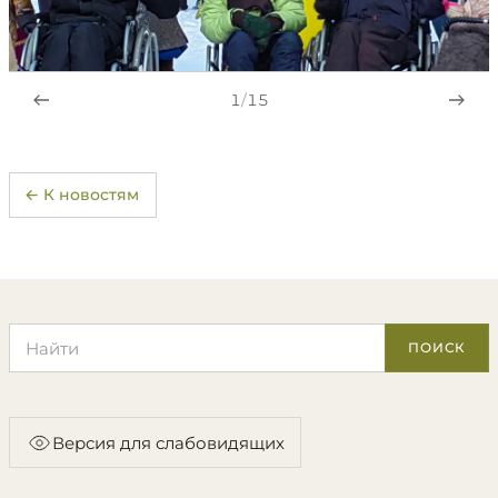
1
/
15
← К новостям
Поиск по сайту
ПОИСК
Версия для слабовидящих