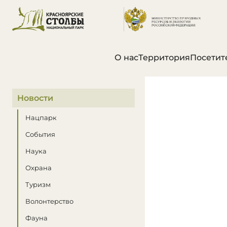
О нас
Территория
Посетит
В этом разделе
Новости
Нацпарк
События
Наука
Охрана
Туризм
Волонтерство
Фауна