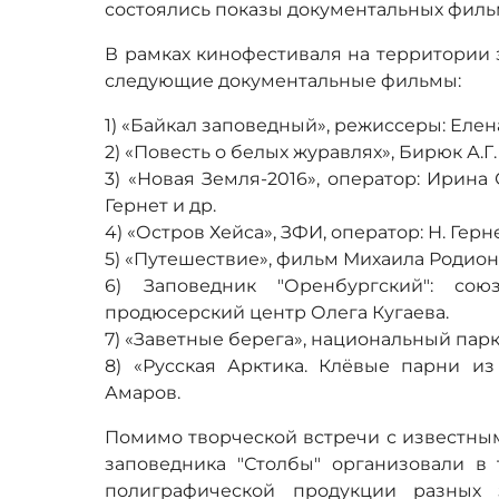
состоялись показы документальных фильм
В рамках кинофестиваля на территории
следующие документальные фильмы:
1) «Байкал заповедный», режиссеры: Еле
2) «Повесть о белых журавлях», Бирюк А.Г.
3) «Новая Земля-2016», оператор: Ирина
Гернет и др.
4) «Остров Хейса», ЗФИ, оператор: Н. Герне
5) «Путешествие», фильм Михаила Родион
6) Заповедник "Оренбургский": со
продюсерский центр Олега Кугаева.
7) «Заветные берега», национальный пар
8) «Русская Арктика. Клёвые парни из
Амаров.
Помимо творческой встречи с известны
заповедника "Столбы" организовали в 
полиграфической продукции разных 