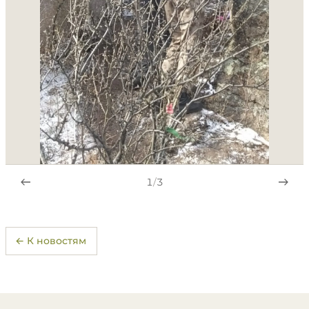
1
/
3
← К новостям