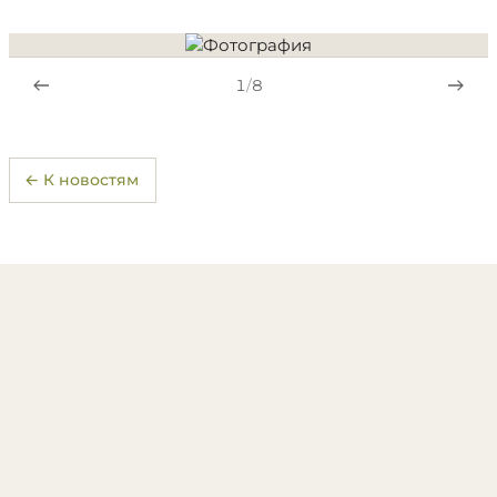
1
/
8
← К новостям