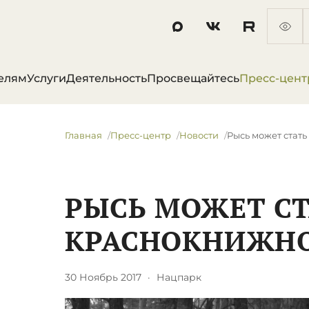
елям
Услуги
Деятельность
Просвещайтесь
Пресс-цент
Главная
Пресс-центр
Новости
​Рысь может ста
​РЫСЬ МОЖЕТ С
КРАСНОКНИЖН
30 Ноябрь 2017
·
Нацпарк