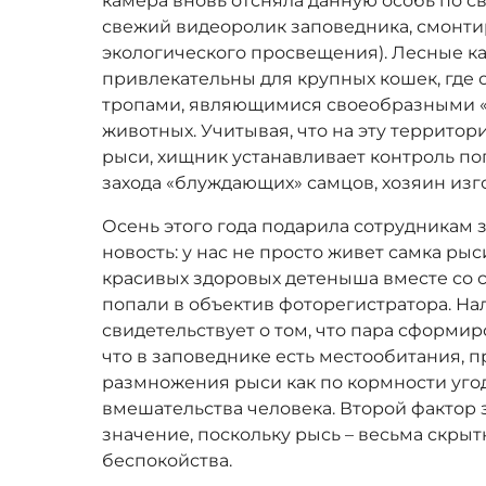
камера вновь отсняла данную особь по с
свежий видеоролик заповедника, смонт
экологического просвещения). Лесные к
привлекательны для крупных кошек, где 
тропами, являющимися своеобразными «
животных. Учитывая, что на эту террито
рыси, хищник устанавливает контроль по
захода «блуждающих» самцов, хозяин изго
Осень этого года подарила сотрудникам
новость: у нас не просто живет самка рыс
красивых здоровых детеныша вместе со 
попали в объектив фоторегистратора. На
свидетельствует о том, что пара сформир
что в заповеднике есть местообитания, 
размножения рыси как по кормности угод
вмешательства человека. Второй фактор
значение, поскольку рысь – весьма скры
беспокойства.