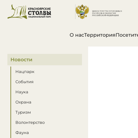
О нас
Территория
Посетит
В этом разделе
Новости
Нацпарк
События
Наука
Охрана
Туризм
Волонтерство
Фауна