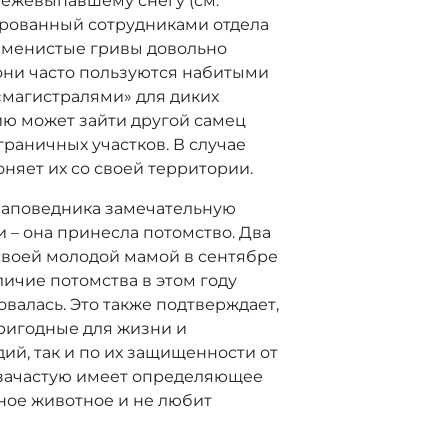
вежевыпавшему снегу (см.
ированный сотрудниками отдела
аменистые гривы довольно
они часто пользуются набитыми
магистралями» для диких
рию может зайти другой самец
граничных участков. В случае
няет их со своей территории.
 заповедника замечательную
и – она принесла потомство. Два
своей молодой мамой в сентябре
личие потомства в этом году
овалась. Это также подтверждает,
пригодные для жизни и
ий, так и по их защищенности от
 зачастую имеет определяющее
тное животное и не любит