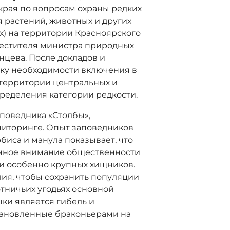
края по вопросам охраны редких
 растений, животных и других
) на территории Красноярского
аместителя министра природных
нцева. После докладов и
ку необходимости включения в
 территории центральных и
ределения категории редкости.
поведника «Столбы»,
ниторинге. Опыт заповедников
биса и манула показывает, что
нное внимание общественности
и особенно крупных хищников.
лия, чтобы сохранить популяции
отничьих угодьях основной
ки является гибель и
становленные браконьерами на