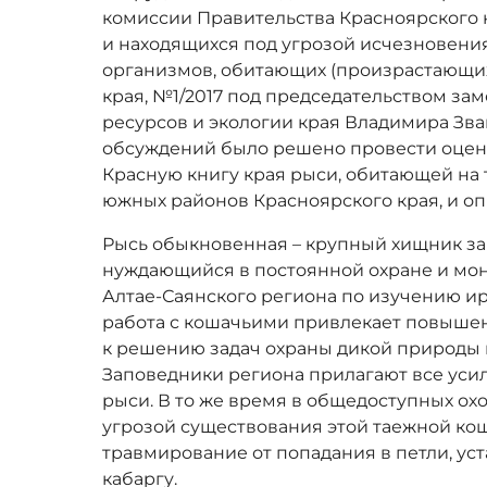
комиссии Правительства Красноярского 
и находящихся под угрозой исчезновения
организмов, обитающих (произрастающих
края, №1/2017 под председательством з
ресурсов и экологии края Владимира Зва
обсуждений было решено провести оцен
Красную книгу края рыси, обитающей на
южных районов Красноярского края, и оп
Рысь обыкновенная – крупный хищник за
нуждающийся в постоянной охране и мо
Алтае-Саянского региона по изучению ир
работа с кошачьими привлекает повыше
к решению задач охраны дикой природы 
Заповедники региона прилагают все уси
рыси. В то же время в общедоступных ох
угрозой существования этой таежной кош
травмирование от попадания в петли, у
кабаргу.