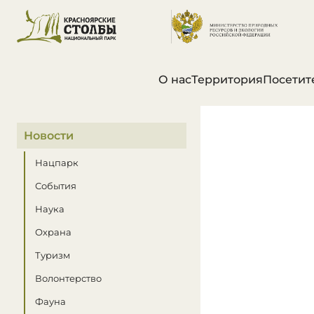
О нас
Территория
Посетит
В этом разделе
Новости
Нацпарк
События
Наука
Охрана
Туризм
Волонтерство
Фауна