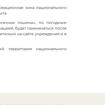
креационная зона национального
ыта.
есячник тишины», по погодным
уацией, будет приниматься после
ительно на сайте учреждения и в
ей: территория национального