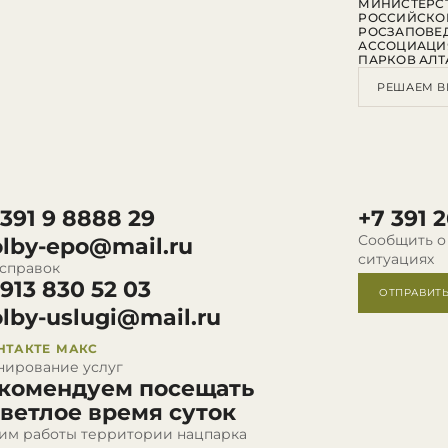
МИНИСТЕРСТ
РОССИЙСКО
РОСЗАПОВЕ
АССОЦИАЦИ
ПАРКОВ АЛТ
РЕШАЕМ В
 391 9 8888 29
+7 391 2
Сообщить о
olby-epo@mail.ru
ситуациях
 справок
 913 830 52 03
ОТПРАВИТ
olby-uslugi@mail.ru
НТАКТЕ
МАКС
нирование услуг
комендуем посещать
светлое время суток
им работы территории нацпарка