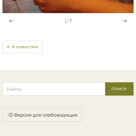
1
/
7
← К новостям
Поиск по сайту
ПОИСК
Версия для слабовидящих