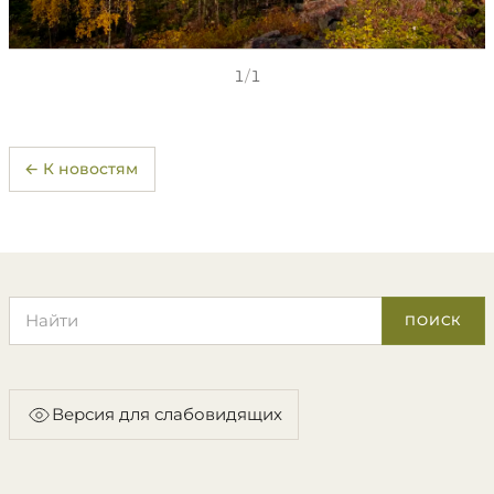
1
/
1
← К новостям
Поиск по сайту
ПОИСК
Версия для слабовидящих