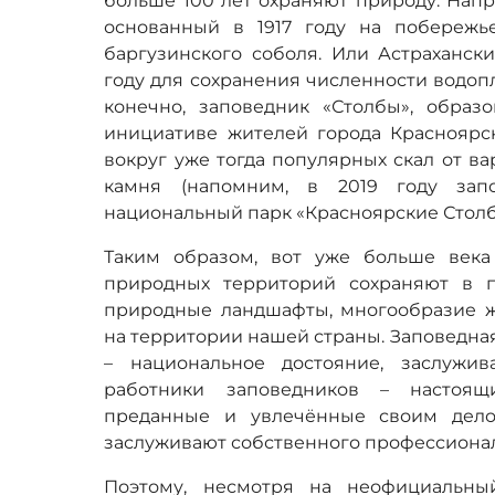
больше 100 лет охраняют природу. Напр
основанный в 1917 году на побережь
баргузинского соболя. Или Астрахански
году для сохранения численности водопл
конечно, заповедник «Столбы», образ
инициативе жителей города Красноярск
вокруг уже тогда популярных скал от ва
камня (напомним, в 2019 году зап
национальный парк «Красноярские Столб
Таким образом, вот уже больше века
природных территорий сохраняют в 
природные ландшафты, многообразие ж
на территории нашей страны. Заповедна
– национальное достояние, заслужи
работники заповедников – настоящи
преданные и увлечённые своим дело
заслуживают собственного профессионал
Поэтому, несмотря на неофициальный