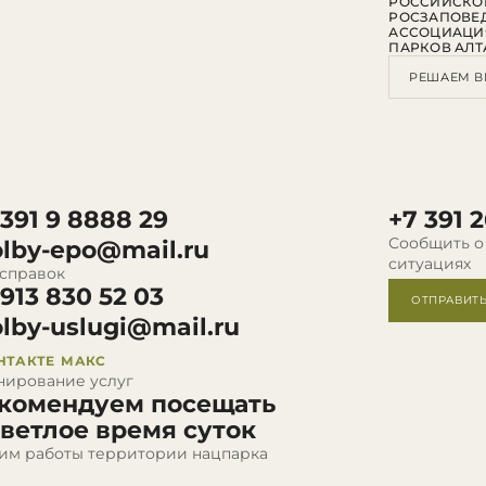
РОССИЙСКО
РОСЗАПОВЕ
АССОЦИАЦИ
ПАРКОВ АЛТ
РЕШАЕМ В
 391 9 8888 29
+7 391 2
Сообщить о
olby-epo@mail.ru
ситуациях
 справок
 913 830 52 03
ОТПРАВИТ
olby-uslugi@mail.ru
НТАКТЕ
МАКС
нирование услуг
комендуем посещать
светлое время суток
им работы территории нацпарка