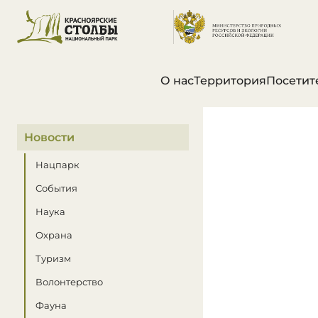
О нас
Территория
Посетит
В этом разделе
Новости
Нацпарк
События
Наука
Охрана
Туризм
Волонтерство
Фауна