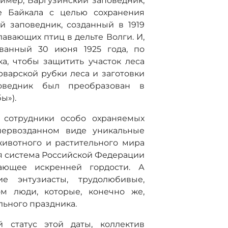
имер, Баргузинский заповедник,
е Байкала с целью сохранения
й заповедник, созданный в 1919
авающих птиц в дельте Волги. И,
ованный 30 июня 1925 года, по
а, чтобы защитить участок леса
рварской рубки леса и заготовки
оведник был преобразован в
ы»).
 сотрудники особо охраняемых
первозданном виде уникальные
ивотного и растительного мира
я система Российской Федерации
вающее искренней гордости. А
е энтузиасты, трудолюбивые,
м люди, которые, конечно же,
ьного праздника.
 статус этой даты, коллектив