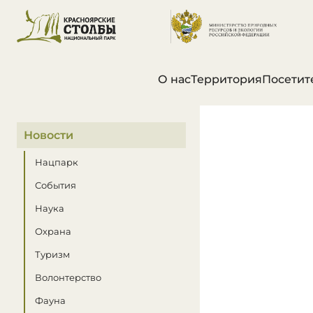
О нас
Территория
Посетит
В этом разделе
Новости
Нацпарк
События
Наука
Охрана
Туризм
Волонтерство
Фауна