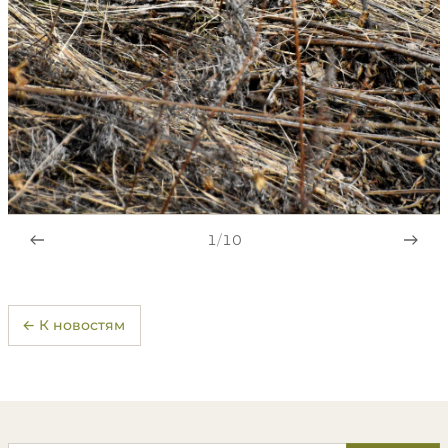
1
/
10
← К новостям