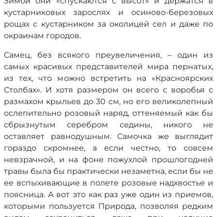
Зимой они «спускаются с высот» и держатся в
кустарниковых зарослях и осиново-березовых
рощах с кустарником за околицей сел и даже по
окраинам городов.
Самец, без всякого преувеличения, – один из
самых красивых представителей мира пернатых,
из тех, что можно встретить на «Красноярских
Столбах». И хотя размером он всего с воробья с
размахом крыльев до 30 см, но его великолепный
ослепительно розовый наряд, оттеняемый как бы
сбрызнутым серебром седины, никого не
оставляет равнодушным. Самочка же выглядит
гораздо скромнее, а если честно, то совсем
невзрачной, и на фоне пожухлой прошлогодней
травы была бы практически незаметна, если бы не
ее вспыхивающие в полете розовые надхвостье и
поясница. А вот это как раз уже один из приемов,
которыми пользуется Природа, позволяя редким