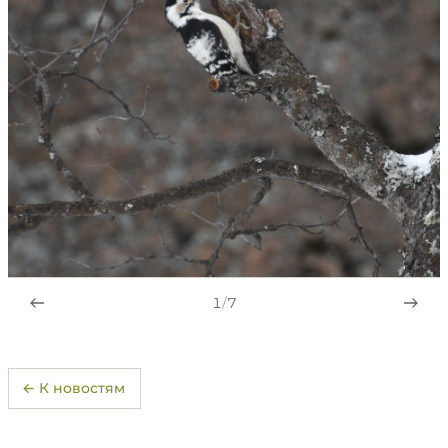
1
/
7
← К новостям