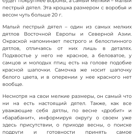
будет покрупнее вороны, а самый мелкий – малый
пестрый дятел. Эта крошка размером с воробья и
весом чуть больше 20 г.
Малый пестрый дятел – один из самых мелких
дятлов Восточной Европы и Северной Азии.
Окраской напоминает пестрого и белоспинного
дятлов, отличаясь от них лишь в деталях.
Подхвостье у него не красное, а беловатое, у
самцов и молодых птиц есть на голове подобие
красной шапочки. Самочка же носит шапочку
белого цвета, и в оперении у нее красного нет
вообще.
Несмотря на свои мелкие размеры, он самый что
ни на есть настоящий дятел. Также, как все
уважающие себя дятлы, по весне «дробит» и
«барабанит», информируя округу о своем уже
здесь присутствии, о приходе весны, о поиске
подруги и готовности принять самое