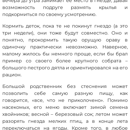
вечера до утра занимает ее место в гнезде, давая
возможность подруге размять крылья и
подкормиться по своему усмотрению.
Кормить деток, пока те не покинут гнездо (а это
три недели), они тоже будут совместно. Оно и
понятно, прокормить такую орущую ораву в
одиночку практически невозможно. Наверное,
малому жилось бы немного проще, если бы брал
пример со своего более крупного собрата –
большого пестрого дятла и ориентировался на его
рацион.
Большой родственник без стеснения может
позволить себе самую разную пищу, как
говорится, «все, что не приколочено». Помимо
насекомых, его меню включает зимой семена
хвойников; весной – березовый сок; летом может
разорять гнезда мелких птиц, а в конце лета
переключаться на ягоды. Кроме того, в любое