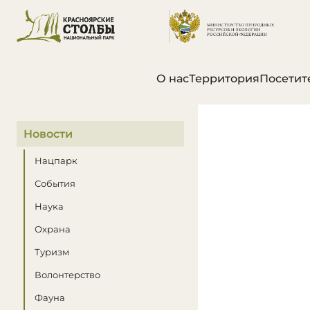
О нас
Территория
Посетит
В этом разделе
Новости
Нацпарк
События
Наука
Охрана
Туризм
Волонтерство
Фауна