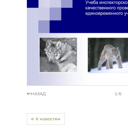
НАЗАД
1
/
6
← К новостям