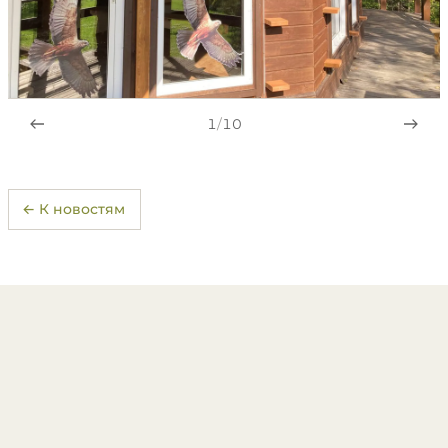
1
/
10
← К новостям