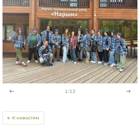
1
/
12
← К новостям