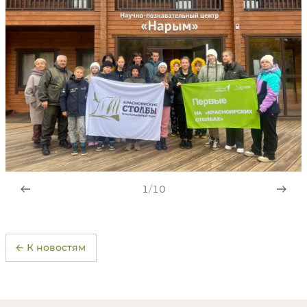
1
/
10
← К новостям