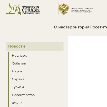
О нас
Территория
Посетит
В этом разделе
Новости
Нацпарк
События
Наука
Охрана
Туризм
Волонтерство
Фауна