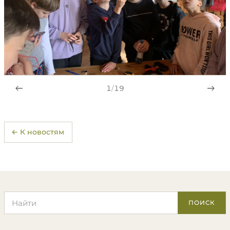
1
/
19
← К новостям
Поиск по сайту
ПОИСК