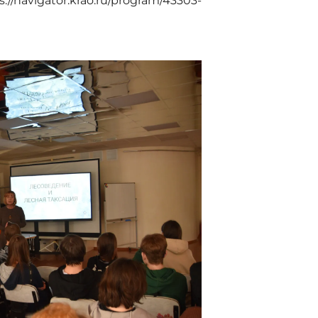
navigator.krao.ru/program/43303-