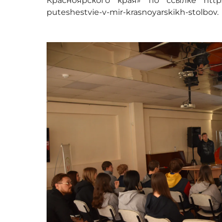
Красноярского края» по ссылке https://
puteshestvie-v-mir-krasnoyarskikh-stolbov.