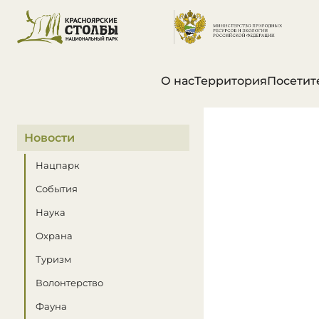
О нас
Территория
Посетит
В этом разделе
Новости
Нацпарк
События
Наука
Охрана
Туризм
Волонтерство
Фауна