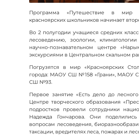
Программа «Путешествие в мир «
красноярских школьников начинает втор
Во 2 полугодии учащиеся средних класс
лесоведению, зоологии, климатологи
научно-познавательном центре «Нары
экскурсиями в Центральном скальном рай
Погрузятся в мир «Красноярских Сто
города: МАОУ СШ №158 «Грани», МАОУ
СШ №93.
Первое занятие «Есть дело до лесного
Центре творческого образования «Прес
подростков провели сотрудники наци
Надежда Гончарова. Они поделилис
вопросам лесоведения, биоразнообразия
таксации, вредителях леса, пожарах и ле