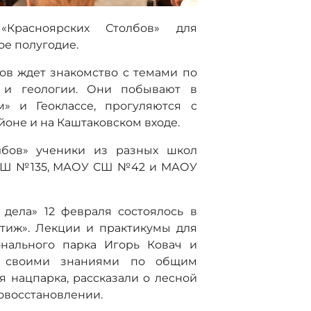
Красноярских Столбов» для
ое полугодие.
ов ждет знакомство с темами по
и и геологии. Они побывают в
м» и Геоклассе, прогуляются с
оне и на Каштаковском входе.
лбов» ученики из разных школ
 СШ №135, МАОУ СШ №42 и МАОУ
 дела» 12 февраля состоялось в
тиж». Лекции и практикумы для
онального парка Игорь Ковач и
ь своими знаниями по общим
 нацпарка, рассказали о лесной
совосстановлении.