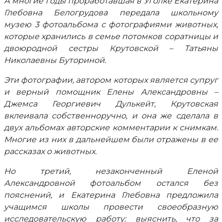
А многие годы проработавшая в Уголке Екатерина
Глебовна Белогрудова передала школьному
музею 3 фотоальбома с фотографиями животных,
которые хранились в семье потомков соратницы и
двоюродной сестры Крутовской – Татьяны
Николаевны Буториной.
Эти фотографии, автором которых является супруг
и верный помощник Елены Александровны –
Джемса Георгиевич Дулькейт, Крутовская
вклеивала собственноручно, и она же сделала в
двух альбомах авторские комментарии к снимкам.
Многие из них в дальнейшем были отражены в ее
рассказах о животных.
Но третий, незаконченный Еленой
Александровной фотоальбом остался без
пояснений, и Екатерина Глебовна предложила
учащимся школы провести своеобразную
исследовательскую работу: выяснить, что за