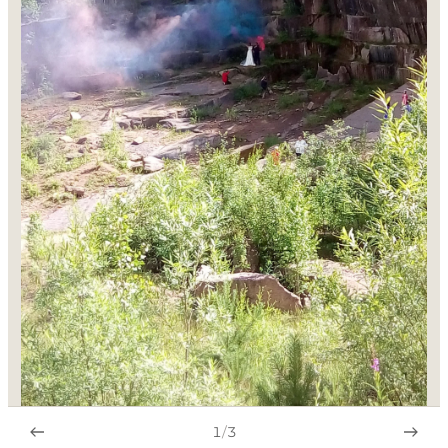
1
/
3