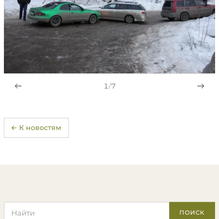
1
/
7
← К новостям
Поиск по сайту
ПОИСК