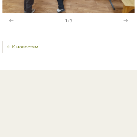
1
/
9
← К новостям