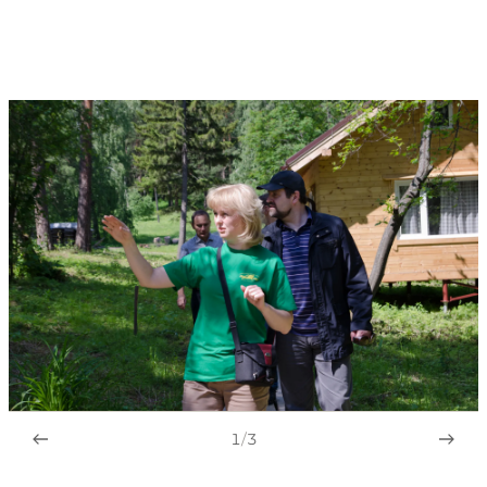
1
/
3