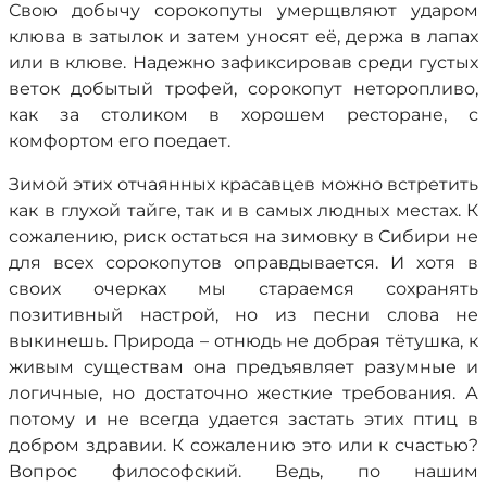
Свою добычу сорокопуты умерщвляют ударом
клюва в затылок и затем уносят её, держа в лапах
или в клюве. Надежно зафиксировав среди густых
веток добытый трофей, сорокопут неторопливо,
как за столиком в хорошем ресторане, с
комфортом его поедает.
Зимой этих отчаянных красавцев можно встретить
как в глухой тайге, так и в самых людных местах. К
сожалению, риск остаться на зимовку в Сибири не
для всех сорокопутов оправдывается. И хотя в
своих очерках мы стараемся сохранять
позитивный настрой, но из песни слова не
выкинешь. Природа – отнюдь не добрая тётушка, к
живым существам она предъявляет разумные и
логичные, но достаточно жесткие требования. А
потому и не всегда удается застать этих птиц в
добром здравии. К сожалению это или к счастью?
Вопрос философский. Ведь, по нашим