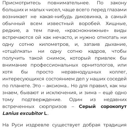
Присмотритесь повнимательнее. По закону
больших и малых чисел, чаще всего перед глазами
возникает не какая-нибудь диковинка, а самый
обычный всем известный воробей. Хищные,
редкие, а тем паче, «краснокнижные» виды
встречаются ой как нечасто, и нужно отмотать ни
одну сотню километров, и, затаив дыхание,
«отщёлкать» ни одну сотню кадров, чтобы
получить такой снимок, который привлек бы
внимание профессиональных орнитологов, или
хотя бы просто неравнодушных коллег,
интересующихся состоянием дел у наших соседей
по планете. Это – аксиома... Но для правил, как мы
знаем, бывают и исключения, и зима – ещё одно
тому подтверждение. Один из недавних
встреченных сюрпризов –
Серый сорокопут
Lanius
excubitor
L
..
На Руси издревле существует добрая традиция