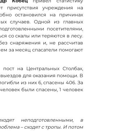
др Кобец
привел статистику
ет присутствия учреждения на
робно остановился на причинах
ных случаев. Одной из главных
подготовленными посетителями,
ся со скалы или теряются в лесу.
без снаряжения и, не рассчитав
днем за месяц спасатели помогают
 пост на Центральных Столбах,
 выездов для оказания помощи. В
огибли из них 6, спасены 406.
За
 человек были спасены, 1 человек
одят неподготовленными, в
облема – сходят с тропы. И потом