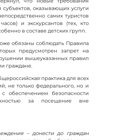
ркнул, что новые требования
я субъектов, оказывающих услуги
непосредственно самих туристов
асов) и экскурсантов (тех, кто
обенно в составе детских групп.
тоже обязаны соблюдать Правила
оторых предусмотрен запрет на
арушении вышеуказанных правил
ми граждане.
бщероссийская практика для всех
, не только федерального, но и
а с обеспечением безопасности
енностью за посещение вне
реждения – донести до граждан