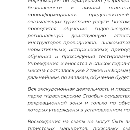
информацию об официально разрешенн
безопасности и личной ответст
проинформировать представителе
оказывающих туристские услуги. Поэтом
проводится обучение гидов-экскур
региональную действующую аттеста
инструкторов-проводников, знакомят
нормативными, историческими, приро
обучения и прохождения тестировани
Учреждения и вносятся в список гидов-
месяца состоялось уже 2 таких информа
дальнейшем, по заявкам, обучение будет
Вся экскурсионная деятельность и пред
парке «Красноярские Столбы» осуществл
рекреационной зоны и только по обу
которых утверждены в установленном по
Восхождения на скалы не могут быть в
туристских маршрутов, поскольку ск