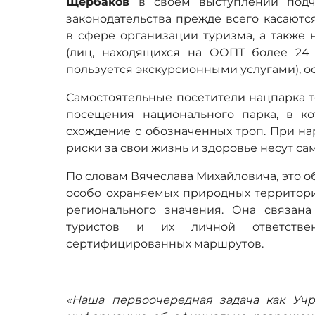
Щербаков
в своем выступлении подче
законодательства прежде всего касаютс
в сфере организации туризма, а также 
(лиц, находящихся на ООПТ более 24 ч
пользуется экскурсионными услугами), ос
Самостоятельные посетители нацпарка 
посещения национального парка, в к
схождение с обозначенных троп. При н
риски за свои жизнь и здоровье несут са
По словам Вячеслава Михайловича, это о
особо охраняемых природных территорий
регионального значения. Она связан
туристов и их личной ответств
сертифицированных маршрутов.
«Наша первоочередная задача как Уч