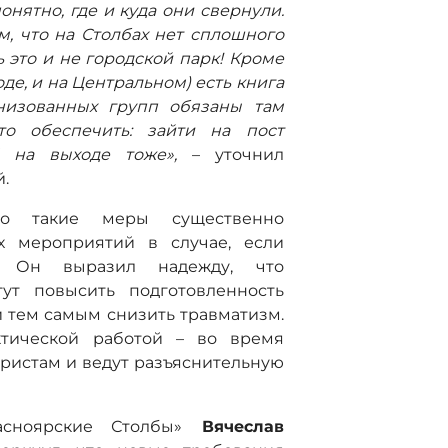
онятно, где и куда они свернули.
м, что на Столбах нет сплошного
 это и не городской парк!
Кроме
оде, и на Центральном) есть книга
анизованных групп обязаны там
то обеспечить: зайти на пост
 И на выходе тоже»,
– уточнил
й.
то такие меры существенно
х мероприятий в случае, если
я. Он выразил надежду, что
т повысить подготовленность
и тем самым снизить травматизм.
ктической работой – во время
ристам и ведут разъяснительную
асноярские Столбы»
Вячеслав