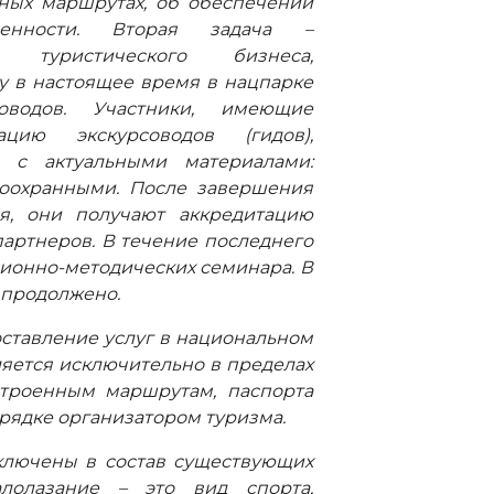
ых маршрутах, об обеспечении
венности. Вторая задача –
й туристического бизнеса,
у в настоящее время в нацпарке
соводов. Участники, имеющие
цию экскурсоводов (гидов),
ся с актуальными материалами:
доохранными. После завершения
я, они получают аккредитацию
партнеров. В течение последнего
ционно-методических семинара. В
 продолжено.
оставление услуг в национальном
яется исключительно в пределах
строенным маршрутам, паспорта
рядке организатором туризма.
ключены в состав существующих
алолазание – это вид спорта,