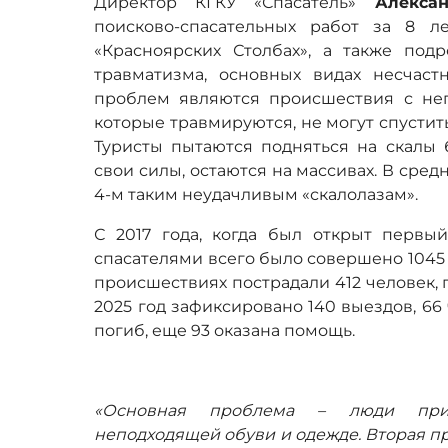
Директор КГКУ «Спасатель»
Алексан
поисково-спасательных работ за 8 л
«Красноярских Столбах», а также под
травматизма, основных видах несчаст
проблем являются происшествия с не
которые травмируются, не могут спустить
Туристы пытаются подняться на скалы 
свои силы, остаются на массивах. В сре
4-м таким неудачливым «скалолазам».
С 2017 года, когда был открыт первый
спасателями всего было совершено 1045
происшествиях пострадали 412 человек, п
2025 год зафиксировано 140 выездов, 66
погиб, еще 93 оказана помощь.
«Основная проблема – люди прих
неподходящей обуви и одежде. Вторая пр