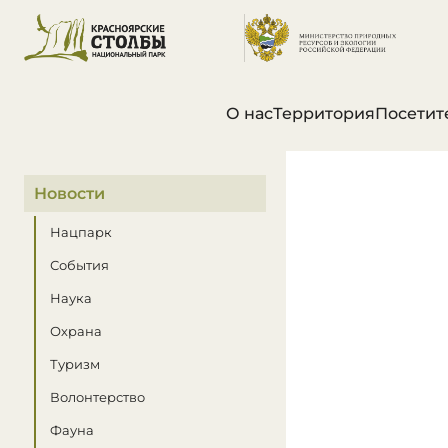
О нас
Территория
Посетит
В этом разделе
Новости
Нацпарк
События
Наука
Охрана
Туризм
Волонтерство
Фауна