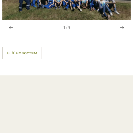
1
/
9
← К новостям