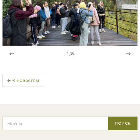
1
/
8
← К новостям
Поиск по сайту
ПОИСК