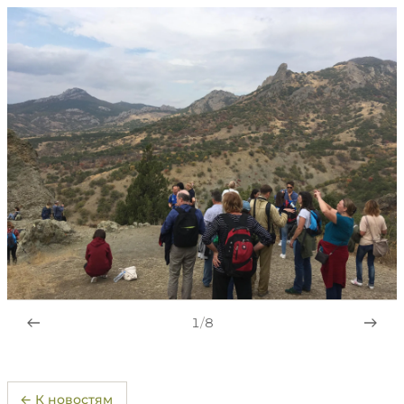
1
/
8
← К новостям