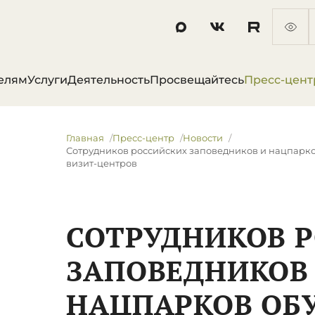
елям
Услуги
Деятельность
Просвещайтесь
Пресс-цент
Главная
Пресс-центр
Новости
Сотрудников российских заповедников и нацпарко
визит-центров
СОТРУДНИКОВ 
ЗАПОВЕДНИКОВ
НАЦПАРКОВ ОБ