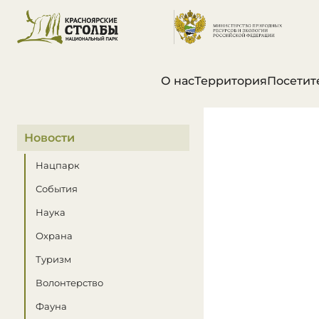
О нас
Территория
Посетит
В этом разделе
Новости
Нацпарк
События
Наука
Охрана
Туризм
Волонтерство
Фауна