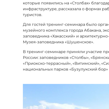
которые появились на «Столбах» благода
инфраструктуре, рассказала о формах ра
туристов.
Для гостей тренинг-семинара было орга
музейного комплекса города Абакана, э
заповедника «Хакасский» и архитектурн
Музея-заповедника «Шушенское».
В тренинг-семинаре приняли участие п
России: заповедников «Столбы», «Брянски
«Приокско-террасный», «Витимский», «Си
национальных парков «Бузулукский бор»