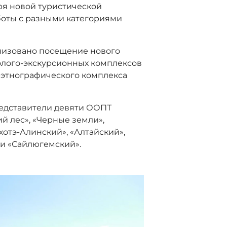
ря новой туристической
боты с разными категориями
низовано посещение нового
колого-экскурсионных комплексов
о-этнографического комплекса
редставители девяти ООПТ
й лес», «Черные земли»,
хотэ-Алинский», «Алтайский»,
 и «Сайлюгемский».