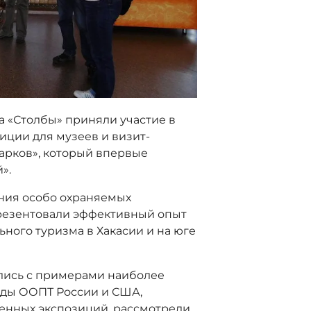
ка «Столбы» приняли участие в
ции для музеев и визит-
арков», который впервые
».
ния особо охраняемых
резентовали эффективный опыт
ьного туризма в Хакасии и на юге
лись с примерами наиболее
оды ООПТ России и США,
енных экспозиций, рассмотрели