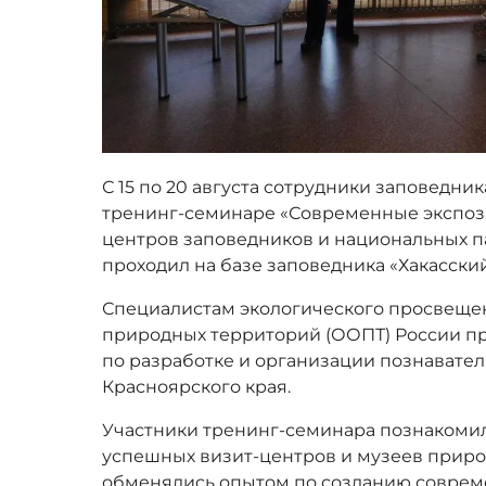
С 15 по 20 августа сотрудники заповедни
тренинг-семинаре «Современные экспози
центров заповедников и национальных п
проходил на базе заповедника «Хакасский
Специалистам экологического просвеще
природных территорий (ООПТ) России п
по разработке и организации познавател
Красноярского края.
Участники тренинг-семинара познакоми
успешных визит-центров и музеев прир
обменялись опытом по созданию соврем