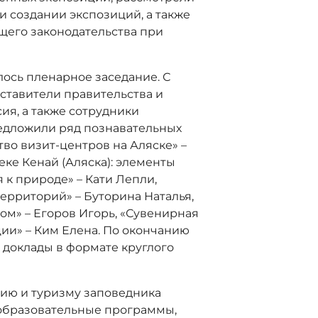
 создании экспозиций, а также
щего законодательства при
лось пленарное заседание. С
ставители правительства и
ия, а также сотрудники
редложили ряд познавательных
тво визит-центров на Аляске» –
еке Кенай (Аляска): элементы
к природе» – Кати Лепли,
ерриторий» – Буторина Наталья,
ом» – Егоров Игорь, «Сувенирная
ии» – Ким Елена. По окончанию
доклады в формате круглого
ию и туризму заповедника
 образовательные программы,