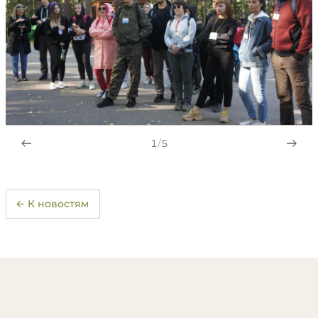
1
/
5
← К новостям