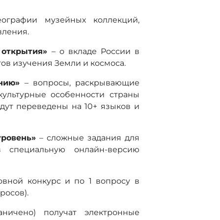
еографии музейных коллекций,
вления.
и открытия»
– о вкладе России в
тов изучения Земли и космоса.
анию»
– вопросы, раскрывающие
культурные особенности страны
дут переведены на 10+ языков и
уровень»
– сложные задания для
в специальную онлайн-версию
овной конкурс и по 1 вопросу в
росов).
аничено) получат электронные