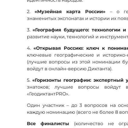
идентичность народов.
2.
«Музейная карта России»
– о г
знаменитых экспонатах и истории их поя
3.
«География будущего: технологии 
развитие науки, технологий и инструмен
4.
«Открывая Россию: ключ к поним
ключевые географические и историко-
(лучшие вопросы из этой номинации бу
войдут в онлайн-версию Диктанта).
5.
«Горизонты географии: экспертный 
знатоков; лучшие вопросы войдут 
«ГеодиктантPRO».
Один участник – до 3 вопросов на осн
каждую номинацию (всего не более 8 воп
Все финалисты
(количество не огр