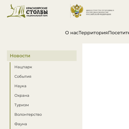
О нас
Территория
Посетит
В этом разделе
Новости
Нацпарк
События
Наука
Охрана
Туризм
Волонтерство
Фауна