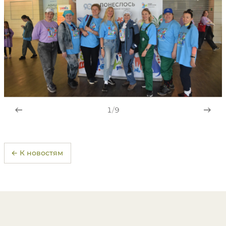
1
/
9
← К новостям