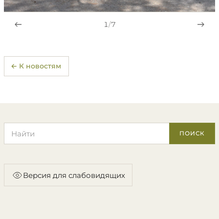
1
/
7
← К новостям
Поиск по сайту
ПОИСК
Версия для слабовидящих