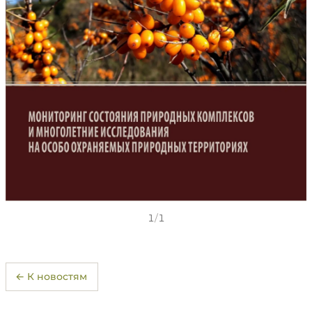
1
/
1
← К новостям