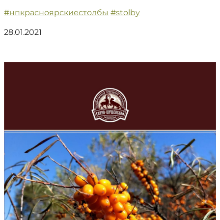
#нпкрасноярскиестолбы
#stolby
28.01.2021