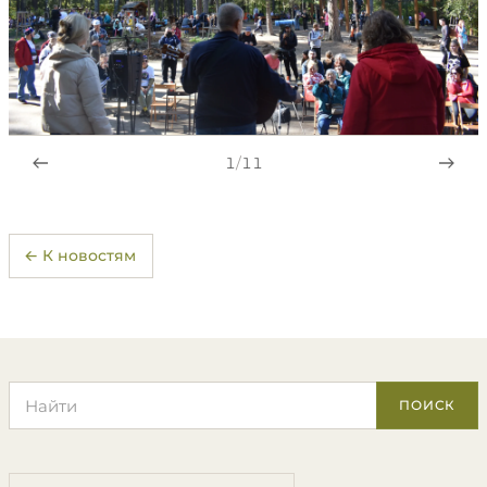
1
/
11
← К новостям
Поиск по сайту
ПОИСК