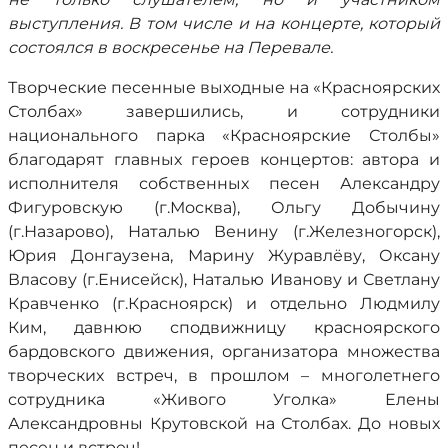
выступления. В том числе и на концерте, который
состоялся в воскресенье на Перевале.
Творческие песенные выходные на «Красноярских
Столбах» завершились, и сотрудники
национального парка «Красноярские Столбы»
благодарят главных героев концертов: автора и
исполнителя собственных песен Александру
Фигуровскую (г.Москва), Ольгу Добычину
(г.Назарово), Наталью Венину (г.Железногорск),
Юрия Донгаузена, Марину Журавлёву, Оксану
Власову (г.Енисейск), Наталью Иванову и Светлану
Кравченко (г.Красноярск) и отдельно Людмилу
Ким, давнюю сподвижницу красноярского
бардовского движения, организатора множества
творческих встреч, в прошлом – многолетнего
сотрудника «Живого Уголка» Елены
Александровны Крутовской на Столбах. До новых
песен и встреч!