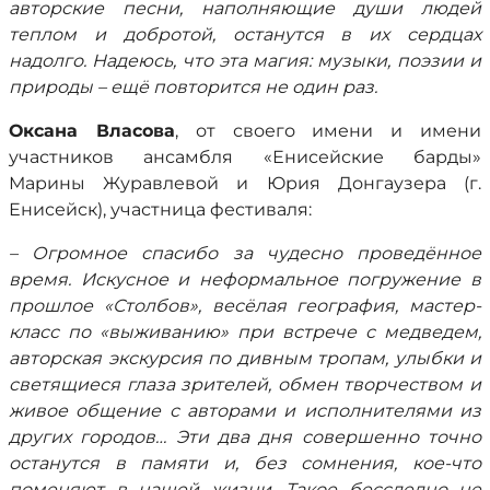
авторские песни, наполняющие души людей
теплом и добротой, останутся в их сердцах
надолго. Надеюсь, что эта магия: музыки, поэзии и
природы – ещё повторится не один раз.
Оксана Власова
, от своего имени и имени
участников ансамбля «Енисейские барды»
Марины Журавлевой и Юрия Донгаузера (г.
Енисейск), участница фестиваля:
– Огромное спасибо за чудесно проведённое
время. Искусное и неформальное погружение в
прошлое «Столбов», весёлая география, мастер-
класс по «выживанию» при встрече с медведем,
авторская экскурсия по дивным тропам, улыбки и
светящиеся глаза зрителей, обмен творчеством и
живое общение с авторами и исполнителями из
других городов… Эти два дня совершенно точно
останутся в памяти и, без сомнения, кое-что
поменяют в нашей жизни. Такое бесследно не