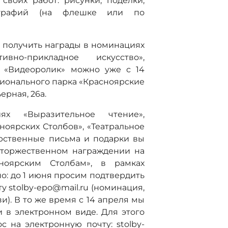
своих работ: рисунки, поделки,
ографий (на флешке или по
 получить награды в номинациях
ивно-прикладное искусство»,
, «Видеоролик» можно уже с 14
ционального парка «Красноярские
ьерная, 26а.
х «Выразительное чтение»,
ноярских Столбов», «Театральное
арственные письма и подарки вы
 торжественном награждении на
ноярским Столбам», в рамках
но: до 1 июня просим подтвердить
у stolby-epo@mail.ru (номинация,
и). В то же время с 14 апреля мы
 в электронном виде. Для этого
 на электронную почту: stolby-