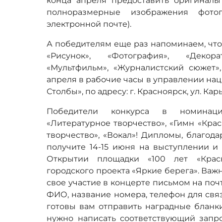
конца апреля предоставить оригиналы 
полноразмерные изображения фот
электронной почте).
А победителям еще раз напоминаем, что
«Рисунок», «Фотография», «Декорат
«Мультфильм», «Журналистский сюжет»
апреля в рабочие часы в управлении на
Столбы», по адресу: г. Красноярск, ул. Кар
Победители конкурса в номинация
«Литературное творчество», «Гимн «Крас
творчество», «Вокал»! Дипломы, благод
получите 14-15 июня на выступлении и
Открытии площадки «100 лет «Крас
городского проекта «Яркие берега». Важ
свое участие в концерте письмом на почт
ФИО, название номера, телефон для связ
готовы вам отправить наградные бланки
нужно написать соответствующий запрос