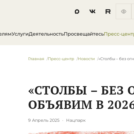
елям
Услуги
Деятельность
Просвещайтесь
Пресс-цент
Главная
Пресс-центр
Новости
​«Столбы – без ог
​«СТОЛБЫ – БЕЗ 
ОБЪЯВИМ В 202
9 Апрель 2025
·
Нацпарк