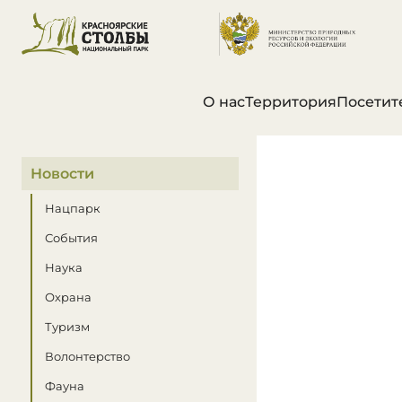
О нас
Территория
Посетит
В этом разделе
Новости
Нацпарк
События
Наука
Охрана
Туризм
Волонтерство
Фауна