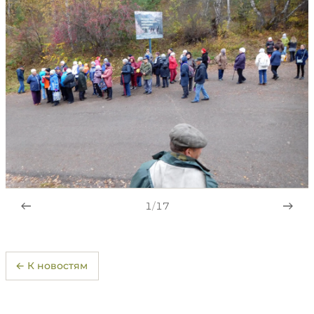
1
/
17
← К новостям