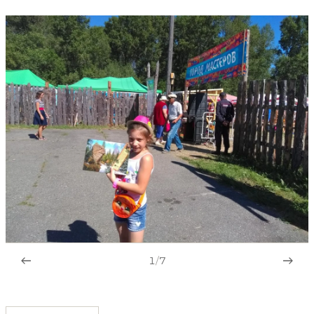
1
/
7