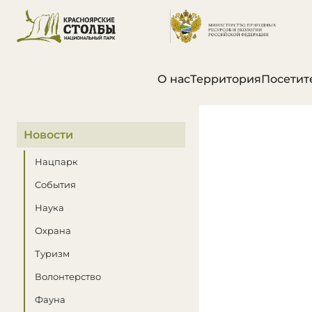
О нас
Территория
Посетит
В этом разделе
Новости
Нацпарк
События
Наука
Охрана
Туризм
Волонтерство
Фауна