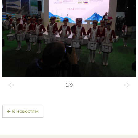
1
/
9
← К новостям