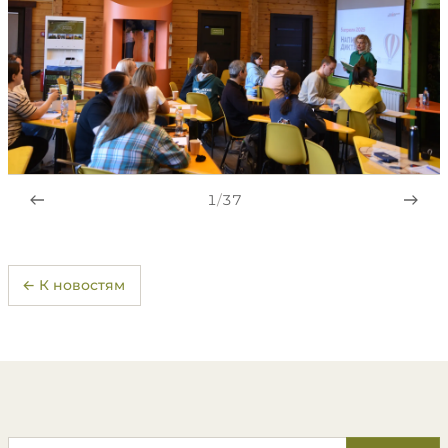
1
/
37
← К новостям
Поиск по сайту