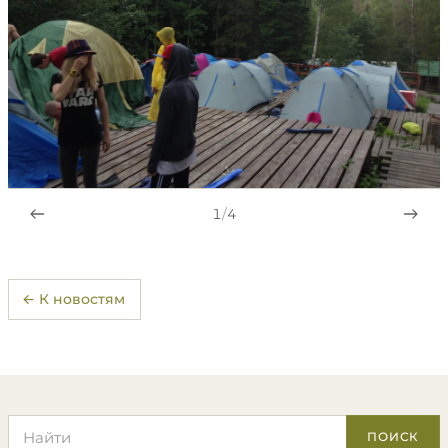
1
/
4
← К новостям
Поиск по сайту
ПОИСК