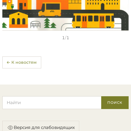
1
/
1
← К новостям
Поиск по сайту
ПОИСК
Версия для слабовидящих