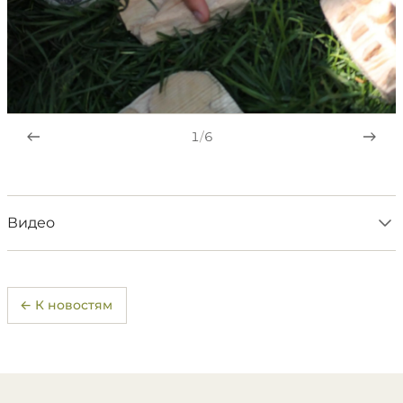
1
/
6
Видео
← К новостям