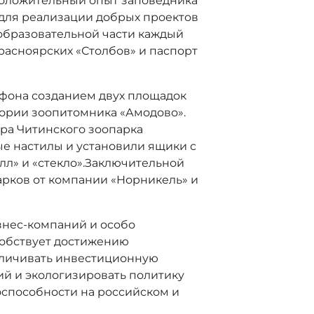
оложительный опыт заповедника
для реализации добрых проектов
 образовательной части каждый
расноярских «Столбов» и паспорт
фона созданием двух площадок
тории зоопитомника «Амодово».
ра Читинского зоопарка
е настилы и установили ящики с
алл» и «стекло».Заключительной
рков от компании «Норникель» и
знес-компаний и особо
обствует достижению
еличивать инвестиционную
й и экологизировать политику
способности на российском и