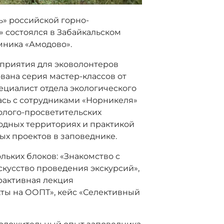
» российской горно-
 состоялся в Забайкальском
мника «Амодово».
приятия для эковолонтеров
ана серия мастер-классов от
ециалист отдела экологического
сь с сотрудниками «Норникеля»
лого-просветительских
одных территориях и практикой
х проектов в заповеднике.
ьких блоков: «Знакомство с
скусство проведения экскурсий»,
рактивная лекция
ты на ООПТ», кейс «Селективный