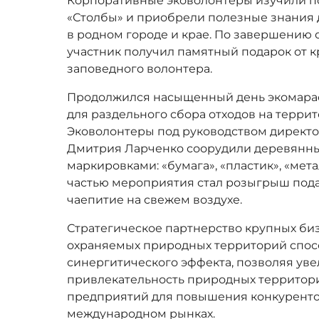
Корпоративные эковолонтеры изучили п
«Столбы» и приобрели полезные знания 
в родном городе и крае. По завершению
участник получил памятный подарок от к
заповедного волонтера.
Продолжился насыщенный день экомара
для раздельного сбора отходов на терри
Эковолонтеры под руководством директо
Дмитрия Ларченко соорудили деревянны
маркировками: «бумага», «пластик», «мет
частью мероприятия стал розыгрыш пода
чаепитие на свежем воздухе.
Стратегическое партнерство крупных би
охраняемых природных территорий спос
синергитического эффекта, позволяя ув
привлекательность природных территори
предприятий для повышения конкуренто
международном рынках.