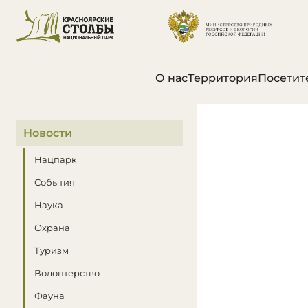
О нас
Территория
Посетит
В этом разделе
Новости
Нацпарк
События
Наука
Охрана
Туризм
Волонтерство
Фауна