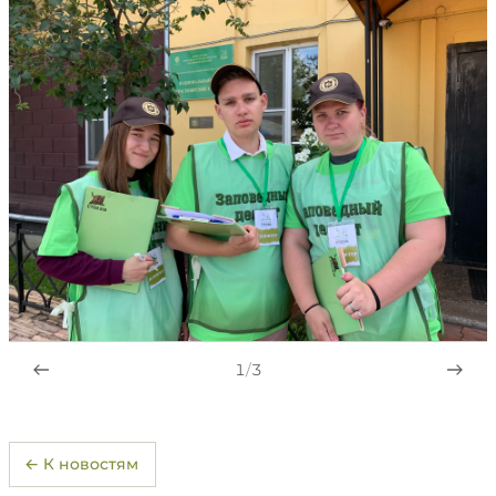
1
/
3
← К новостям