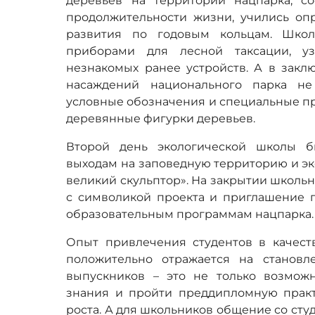
деревьев на территории нацпарка, с
продолжительности жизни, учились опр
развития по годовым кольцам. Школ
приборами для лесной таксации, у
незнакомых ранее устройств. А в закл
насаждений национального парка не
условные обозначения и специальные пра
деревянные фигурки деревьев.
Второй день экологической школы 
выходам на заповедную территорию и эк
великий скульптор». На закрытии школь
с символикой проекта и приглашение 
образовательным программам нацпарка.
Опыт привлечения студентов в качест
положительно отражается на становл
выпускников – это не только возмож
знания и пройти преддипломную практ
роста. А для школьников общение со ст