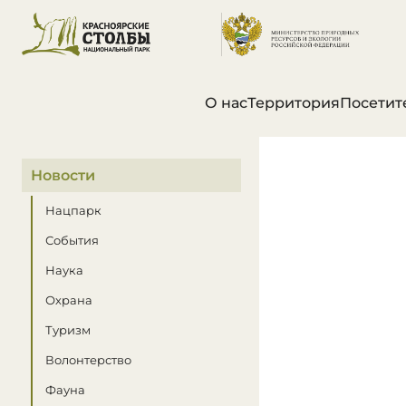
О нас
Территория
Посетит
В этом разделе
Новости
Нацпарк
События
Наука
Охрана
Туризм
Волонтерство
Фауна