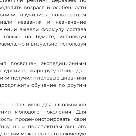
оставляли рейтинг деревьев по
еделять возраст и особенности
ьники научились пользоваться
знали названия и назначение
ючении вывели формулу состава
 только на бумаге, используя
вила, но и визуально, используя
был посвящен экспедиционным
скурсии по маршруту «Природа –
ники получили полевые дневники
продолжить обучение по другим
ве наставников для школьников
ении молодого поколения. Для
ность продемонстрировать свои
ику, но и перспективы личного
удентами может сыграть ключевую