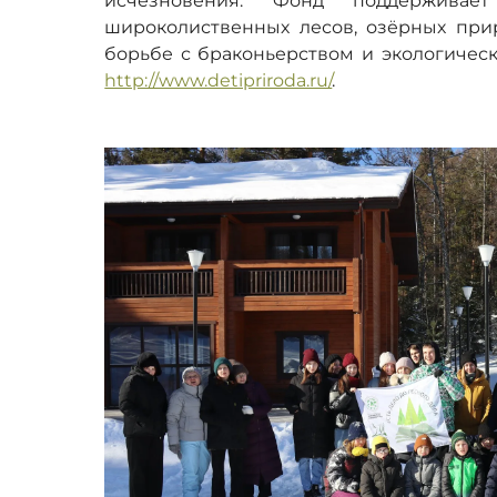
исчезновения. Фонд поддерживает
широколиственных лесов, озёрных прир
борьбе с браконьерством и экологичес
http://www.detipriroda.ru/
.