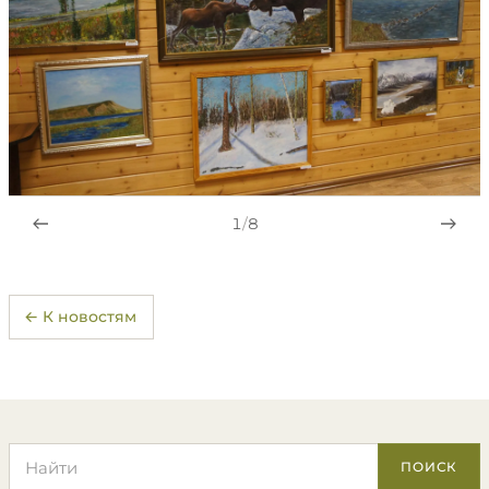
1
/
8
← К новостям
Поиск по сайту
ПОИСК