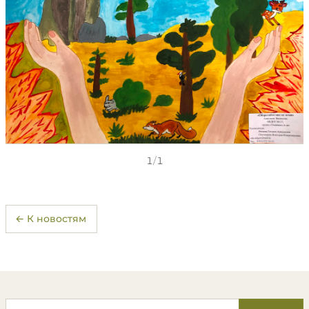
1
/
1
← К новостям
Поиск по сайту